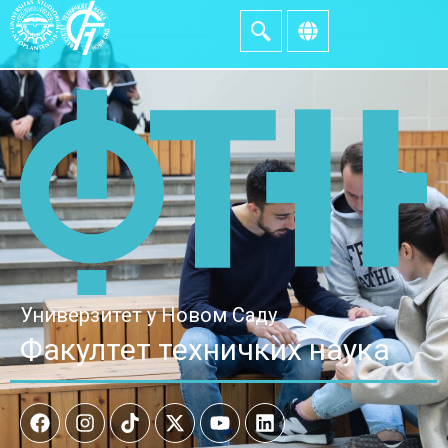
Универзитет у Новом Саду
Факултет техничких наука