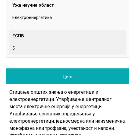
Ужа научна област
Електроенергетика
ЕСПБ
5
Циљ
Стицање општих знања о енергетици и
електроенергетици. Утврђивање централног
места електричне енергије у енергетици.
Утврђивање основних опредељења у
електроенергетици: једносмерна или наизменична,
монофазна или трофазна, учестаност и напони.