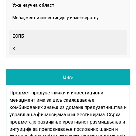
Ужа научна област
Менаџмент и инвестиције у инжењерству
ЕСПБ
3
Циљ
Предмет предузетнички и инвестициони
менаџмент има за циљ савладавање
комбинованих знања из домена предузетништва и
управљања финансијама и инвестицијама. Сврха
предмета је развијање креативног размишљања и
интуиције за препознавање пословних шанси и