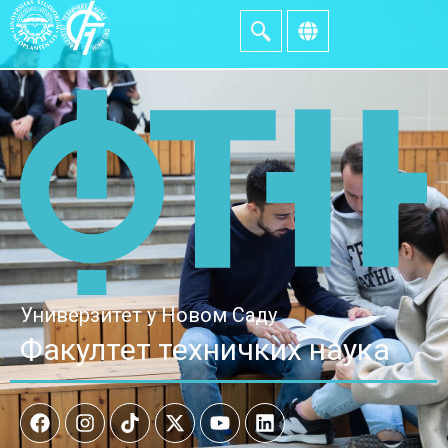
Универзитет у Новом Саду
Факултет техничких наука