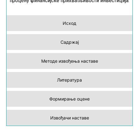
процену финансијске прихватљивости инвестиција.
Исход
Садржај
Методе извођења наставе
Литература
Формирање оцене
Извођачи наставе