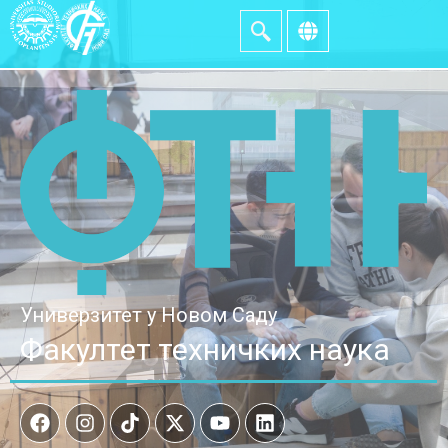
Универзитет у Новом Саду
Факултет техничких наука