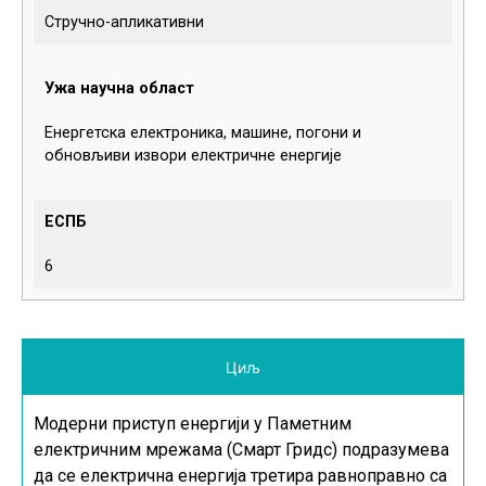
Стручно-апликативни
Ужа научна област
Енергетска електроника, машине, погони и
обновљиви извори електричне енергије
ЕСПБ
6
Циљ
Модерни приступ енергији у Паметним
електричним мрежама (Смарт Гридс) подразумева
да се електрична енергија третира равноправно са