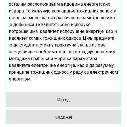
осталим расположивим видовима енергетских
извора. То укључује познавање тржишних аспекта
њене размене, као и практичне параметре којима
је дефинисан квалитет њене испоруке
потрошачима, квалитет испоручене енергије, као и
квалитет самих тржишних односа. Циљ предмета
је да студенти стекну практична знања из ове
специфичне проблематике, да овладају основним
методама праћења и мерења параметара
квалитета електричне енергије, као и да разумеју
принципе тржишних односа у раду са електричном
енергијом.
Исход
Садржај