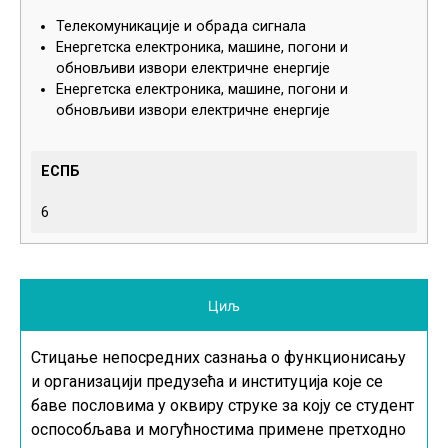
Телекомуникације и обрада сигнала
Енергетска електроника, машине, погони и
обновљиви извори електричне енергије
Енергетска електроника, машине, погони и
обновљиви извори електричне енергије
ЕСПБ
6
Циљ
Стицање непосредних сазнања о функционисању
и организацији предузећа и институција које се
баве пословима у оквиру струке за коју се студент
оспособљава и могућностима примене претходно