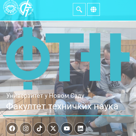
Универзитет у Новом Саду
Факултет техничких наука