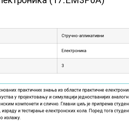
Стручно-апликативни
Електроника
3
новних практичних знања из области практичне електронике
куства у пројектовању и симулацији једностванијих аналог
нским компонети и слично. Главни циљ је припрема студен
, израду и тестирање електронских кола. Поред тога студен
но излажу.