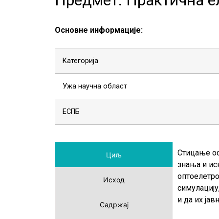
Основне информације:
Категорија
Ужа научна област
ЕСПБ
Стицање ос
Циљ
знања и ис
оптоелетро
Исход
симулацију
и да их јав
Садржај