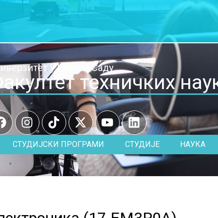
иверзитет у Новом Саду
акултет техничких нау
СТУДИЈСКИ ПРОГРАМИ
СТУДИЈЕ
НАУКА
лектроника (
17.EM3P0A
)