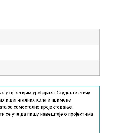
 у простијим уређајима. Студенти стичу
них и дигиталних кола и примене
ата за самостално пројектовање,
ти се уче да пишу извештаје о пројектима