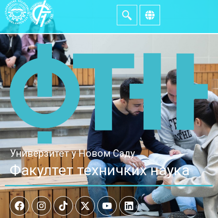
Универзитет у Новом Саду
Факултет техничких наука