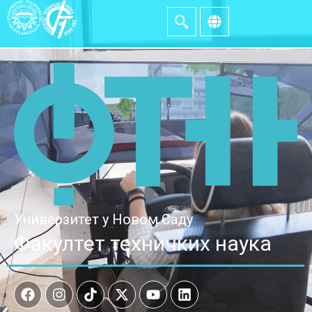
Универзитет у Новом Саду
Факултет техничких наука