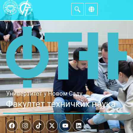
Универзитет у Новом Саду
Факултет техничких наука