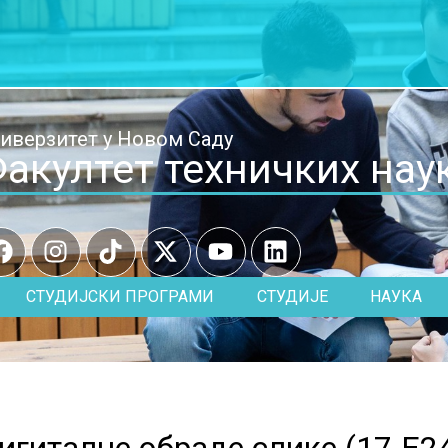
иверзитет у Новом Саду
акултет техничких нау
СТУДИЈСКИ ПРОГРАМИ
СТУДИЈЕ
НАУКА
игиталне обраде слике (
17.E2