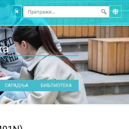
×
ка
САРАДЊА
БИБЛИОТЕКА
401N
)