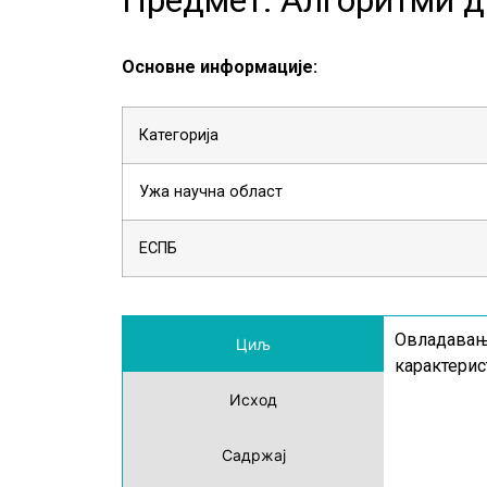
Основне информације:
Категорија
Ужа научна област
ЕСПБ
Овладавање
Циљ
карактерис
Исход
Садржај