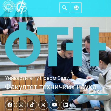
Универзитет у Новом Саду
Факултет техничких наука