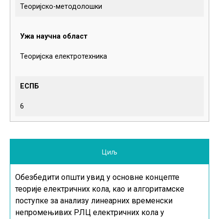
Теоријско-методолошки
Ужа научна област
Теоријска електротехника
ЕСПБ
6
Циљ
Обезбедити општи увид у основне концепте
теорије електричних кола, као и алгоритамске
поступке за анализу линеарних временски
непромењивих РЛЦ електричних кола у