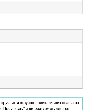
стручних и стручно-апликативних знања на
 Проучавајући литературу студент се