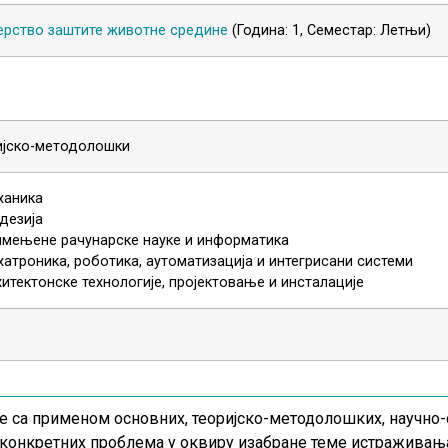
рство заштите животне средине
(Година: 1, Семестар: Летњи)
ијско-методолошки
ханика
дезија
имењене рачунарске науке и информатика
атроника, роботика, аутоматизација и интегрисани системи
итектонске технологије, пројектовање и инсталације
 са применом основних, теоријско-методолошких, научно-
онкретних проблема у оквиру изабране теме истраживања.