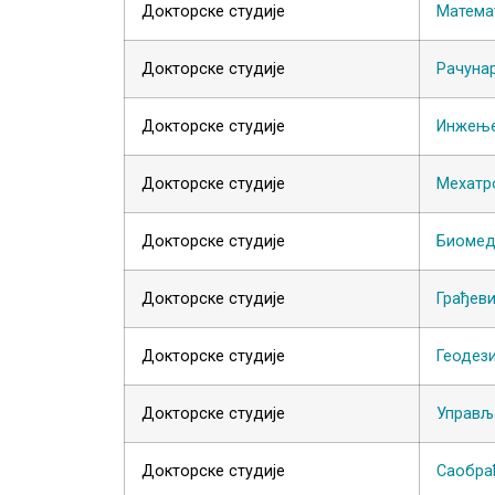
Докторске студије
Математ
Докторске студије
Рачуна
Докторске студије
Инжење
Докторске студије
Мехатр
Докторске студије
Биомед
Докторске студије
Грађев
Докторске студије
Геодез
Докторске студије
Управљ
Докторске студије
Саобра