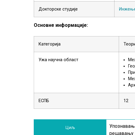
Докторске студије
Инжење
Основне информације:
Категорија
Теор
Ужа научна област
Ме
Гео
Пр
Мех
Арх
ЕСПБ
12
Упознавање
Циљ
решавању к