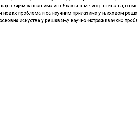
а најновијим сазнањима из области теме истраживања, са 
и нових проблема и са научним прилазима у њиховом решав
основна искуства у решавању научно-истраживачких пробле