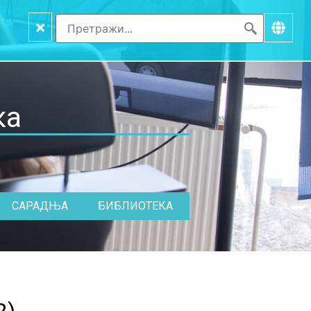
×
ка
САРАДЊА
БИБЛИОТЕКА
2
)