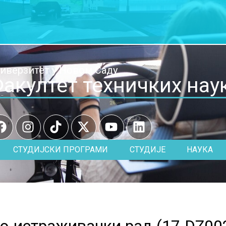
иверзитет у Новом Саду
акултет техничких нау
СТУДИЈСКИ ПРОГРАМИ
СТУДИЈЕ
НАУКА
но-истраживачки рад (
17.DZ00