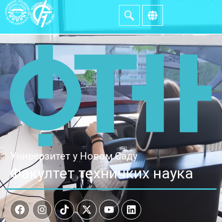
Универзитет у Новом Саду
Факултет техничких наука