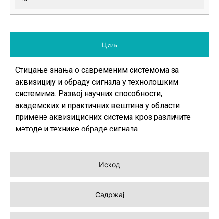
Циљ
Стицање знања о савременим системома за
аквизицију и обраду сигнала у технолошким
системима. Развој научних способности,
академских и практичних вештина у области
примене аквизиционих система кроз различите
методе и технике обраде сигнала.
Исход
Садржај