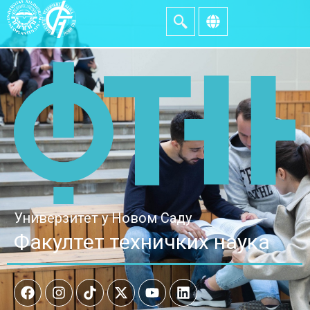
Универзитет у Новом Саду
Факултет техничких наука