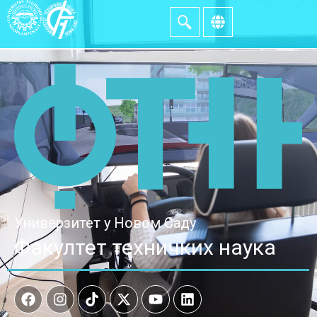
Универзитет у Новом Саду
Факултет техничких наука