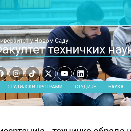
иверзитет у Новом Саду
акултет техничких нау
СТУДИЈСКИ ПРОГРАМИ
СТУДИЈЕ
НАУКА
сертација - техничка обрада и