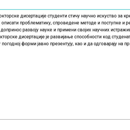
кторске дисертације студенти стичу научно искуство за кр
о описати проблематику, спроведене методе и поступке и рез
 допринос развоју науке и примени својих научних истражи
кторске дисертације је развијање способности код студена
 погодној форми јавно презентују, као и да одговарају на п