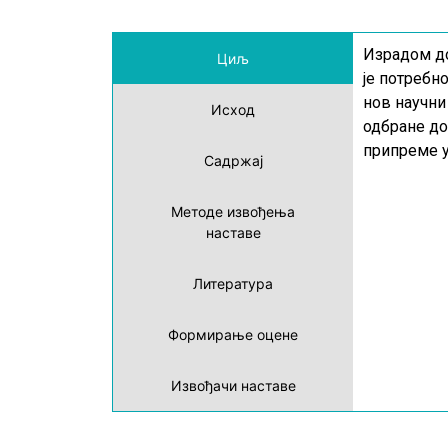
Израдом до
Циљ
је потребн
нов научни
Исход
одбране до
припреме у
Садржај
Методе извођења
наставе
Литература
Формирање оцене
Извођачи наставе