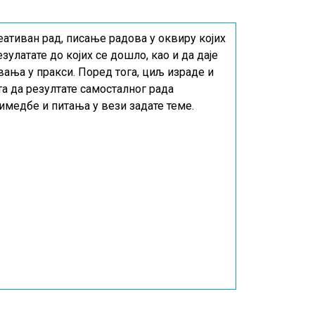
еативан рад, писање радова у оквиру којих
улатате до којих се дошло, као и да даје
вања у пракси. Поред тога, циљ израде и
та да резултате самосталног рада
римедбе и питања у вези задате теме.