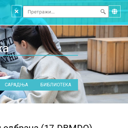
×
ка
САРАДЊА
БИБЛИОТЕКА
 одбрана (
17.DBMDO
)