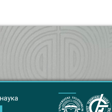
 наука