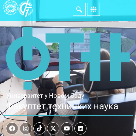
Универзитет у Новом Саду
Факултет техничких наука