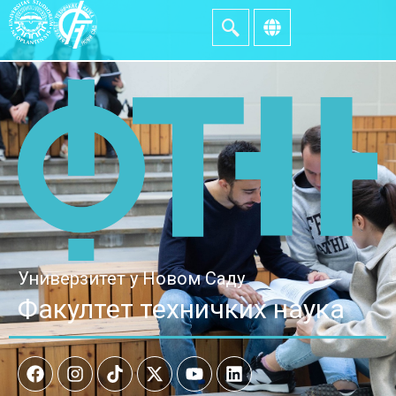
Универзитет у Новом Саду
Факултет техничких наука