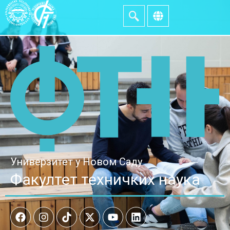
Универзитет у Новом Саду
Факултет техничких наука