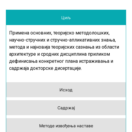
Циљ
Примена основних, теоријско методолошких,
научно-стручних и стручно-апликативних знања,
метода и најновија теоријских сазнања из области
архитектуре и сродних дисциплина приликом
дефинисања конкретног плана истраживања и
садржаја докторске дисертације.
Исход
Садржај
Методе извођења наставе