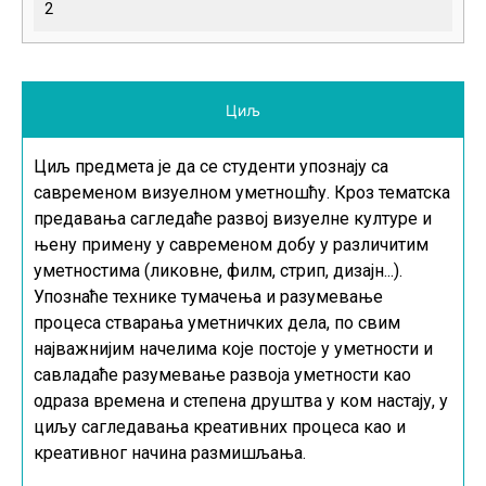
2
Циљ
Циљ предмета је да се студенти упознају са
савременом визуелном уметношћу. Кроз тематска
предавања сагледаће развој визуелне културе и
њену примену у савременом добу у различитим
уметностима (ликовне, филм, стрип, дизајн...).
Упознаће технике тумачења и разумевање
процеса стварања уметничких дела, по свим
најважнијим начелима које постоје у уметности и
савладаће разумевање развоја уметности као
одраза времена и степена друштва у ком настају, у
циљу сагледавања креативних процеса као и
креативног начина размишљања.