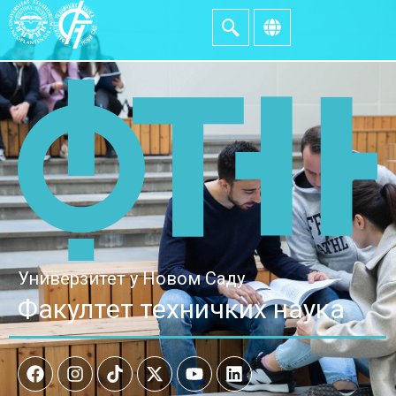
Универзитет у Новом Саду
Факултет техничких наука