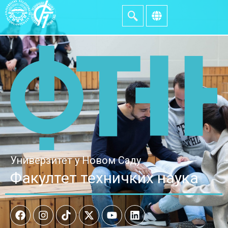
Универзитет у Новом Саду
Факултет техничких наука