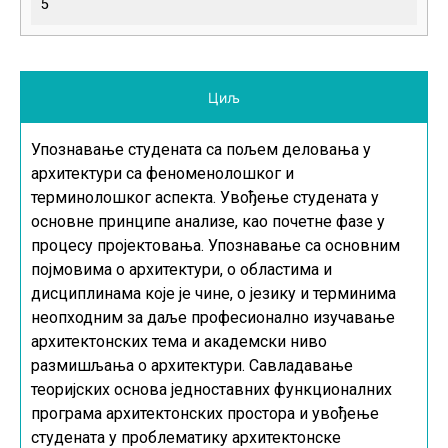
5
Циљ
Упознавање студената са пољем деловања у
архитектури са феноменолошког и
терминолошког аспекта. Увођење студената у
основне принципе анализе, као почетне фазе у
процесу пројектовања. Упознавање са основним
појмовима о архитектури, о областима и
дисциплинама које је чине, о језику и терминима
неопходним за даље професионално изучавање
архитектонских тема и академски ниво
размишљања о архитектури. Савладавање
теоријских основа једноставних функционалних
програма архитектонских простора и увођење
студената у проблематику архитектонске