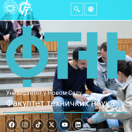
Универзитет у Новом Саду
Факултет техничких наука