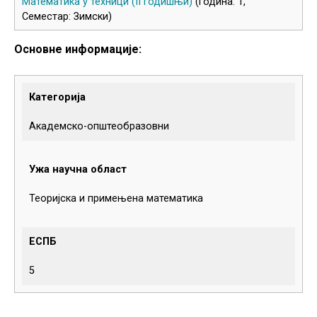
Математика у техници (
II
годишњи)
(Година: 1,
Семестар: Зимски)
Основне информације:
Категорија
Академско-општеобразовни
Ужа научна област
Теоријска и примењена математика
ЕСПБ
5