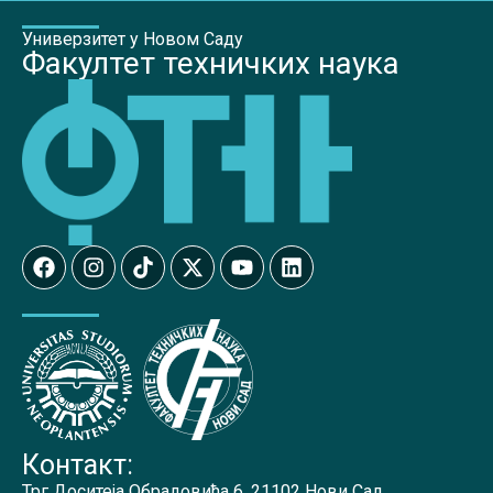
Универзитет у Новом Саду
Факултет техничких наука
Контакт:
Трг Доситеја Обрадовића 6, 21102 Нови Сад