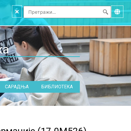
×
ка
САРАДЊА
БИБЛИОТЕКА
рмације (
17.0M526
)