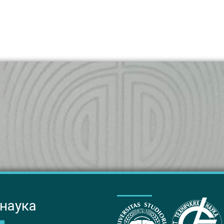
 наука