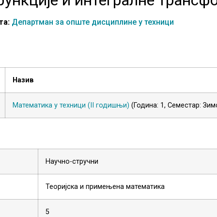
та:
Департман за опште дисциплине у техници
Назив
Математика у техници (
II
годишњи)
(Година: 1, Семестар: Зим
Научно-стручни
Теоријска и примењена математика
5