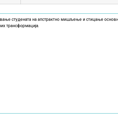
ање студената на апстрактно мишљење и стицање основни
них трансформација.