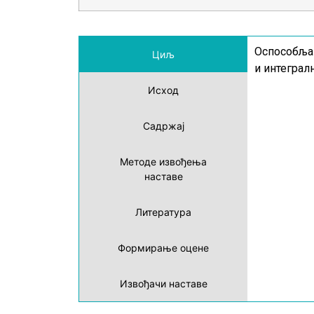
Оспособљав
Циљ
и интеграл
Исход
Садржај
Методе извођења
наставе
Литература
Формирање оцене
Извођачи наставе