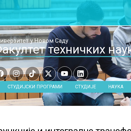
иверзитет у Новом Саду
акултет техничких нау
СТУДИЈСКИ ПРОГРАМИ
СТУДИЈЕ
НАУКА
ункције и интегралне трансфо