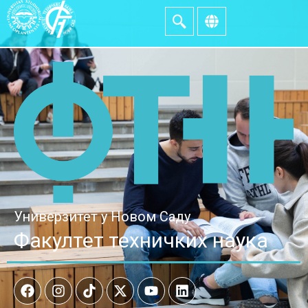
Универзитет у Новом Саду
Факултет техничких наука