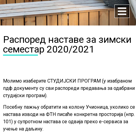
Распоред наставе за зимски
семестар 2020/2021
Молимо изаберите СТУДИЈСКИ ПРОГРАМ (у изабраном
пдф документу су сви распореди предавања за одабрани
студијски програм).
Посебну пажњу обратити на колону Учионица, уколико се
настава изводи на ФТН писаће конкретна просторија (нпр.
101) у супротном настава се одвија преко е-сервиса за
учење на даљину.