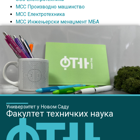
МСС Производно машинство
МСС Електротехника
МСС Инжењерски менаџмент МБА
Универзитет у Новом Саду
Факултет техничких наука