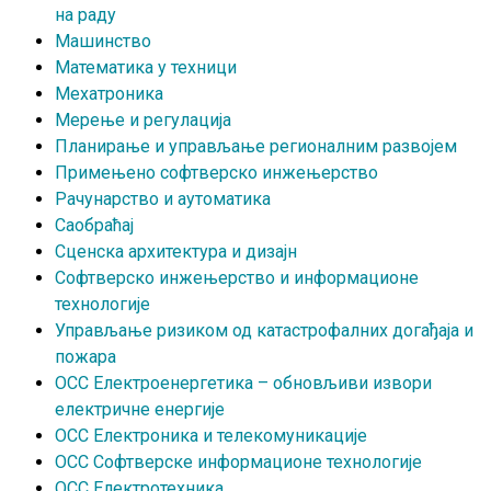
на раду
Машинство
Математика у техници
Мехатроника
Мерење и регулација
Планирање и управљање регионалним развојем
Примењено софтверско инжењерство
Рачунарство и аутоматика
Саобраћај
Сценска архитектура и дизајн
Софтверско инжењерство и информационе
технологије
Управљање ризиком од катастрофалних догађаја и
пожара
ОСС Електроенергетика – обновљиви извори
електричне енергије
ОСС Електроника и телекомуникације
ОСС Софтверске информационе технологије
ОСС Електротехника