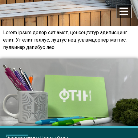
Lorem ipsum долор сит амет, цонсецтетур адиписцинг
елит. Ут елит теллус, луцтус нец улламцорпер маттис,
пулвинар дапибус лео.