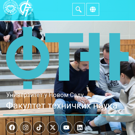
Универзитет у Новом Саду
Факултет техничких наука