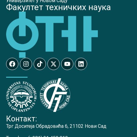
Универзитет у Новом Саду
Факултет техничких наука
Контакт:
Трг Доситеја Обрадовића 6, 21102 Нови Сад