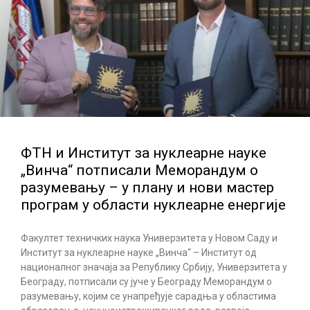
ФТН и Институт за нуклеарне науке
„Винча“ потписали Меморандум о
разумевању – у плану и нови мастер
програм у области нуклеарне енергије
Факултет техничких наука Универзитета у Новом Саду и
Институт за нуклеарне науке „Винча“ – Институт од
националног значаја за Републику Србију, Универзитета у
Београду, потписали су јуче у Београду Меморандум о
разумевању, којим се унапређује сарадња у областима