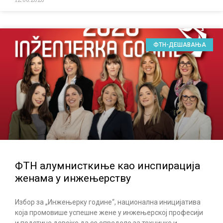
ФТН-ДЕШАВАЊА
ФТН алумнисткиње као инспирација
женама у инжењерству
Избор за „Инжењерку године“, национална иницијатива
која промовише успешне жене у инжењерској професији
и подстиче девојке да се определе за техничке и