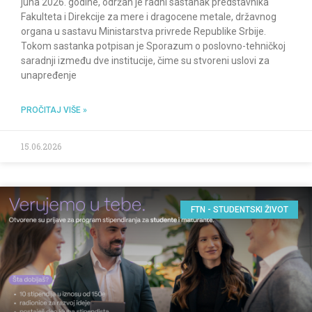
juna 2026. godine, održan je radni sastanak predstavnika
Fakulteta i Direkcije za mere i dragocene metale, državnog
organa u sastavu Ministarstva privrede Republike Srbije.
Tokom sastanka potpisan je Sporazum o poslovno-tehničkoj
saradnji između dve institucije, čime su stvoreni uslovi za
unapređenje
PROČITAJ VIŠE »
15.06.2026
FTN - STUDENTSKI ŽIVOT