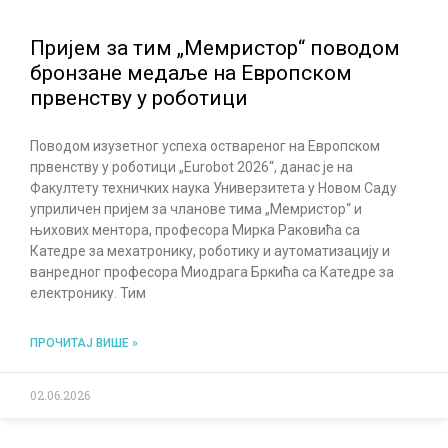
Пријем за тим „Мемристор“ поводом
бронзане медаље на Европском
првенству у роботици
Поводом изузетног успеха оствареног на Европском
првенству у роботици „Eurobot 2026“, данас је на
Факултету техничких наука Универзитета у Новом Саду
уприличен пријем за чланове тима „Мемристор“ и
њихових ментора, професора Мирка Раковића са
Катедре за мехатронику, роботику и аутоматизацију и
ванредног професора Миодрага Бркића са Катедре за
електронику. Тим
ПРОЧИТАЈ ВИШЕ »
02.06.2026