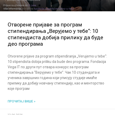
Отворене пријаве за програм
стипендирања „Верујемо у тебе“: 10
стипендиста добија прилику да буде
део програма
Otvorene prijave za program stipendiranja „Verujemo u tebe“:
10 stipendista dobija priliku da bude deo programa. Fondacija
Vega IT по други пут отвара конкурс за програм
стипендирања “Верујемо у тебе”. Чак 10 студендата и
ученика завршних година који уписују студије имаће
прилику да добију новчану стипендију, као и менторство
које програм
ПРОЧИТАЈ ВИШЕ »
12.06.2026