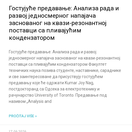
Гостујуће предавање: Анализа рада и
развој једносмерног напајача
заснованог на квази-резонантној
поставци са пливајућим
кондензатором
Гостујуће предавање: Анализа рада и развој
једносмерног напајача заснованог на квази-резонантној
поставци са пливајућим кондензатором Факултет
техничких наука позива студенте, наставнике, сараднике
и све заинтересоване да присуствују гостујућем
предавању које ће одржати Kumar Joy Nag,
постдокторанд са Одсека за електротехнику и
рачунарство University of Toronto. Предавање под
називом „Analysis and
PROČITAJ VIŠE »
17.06.2026