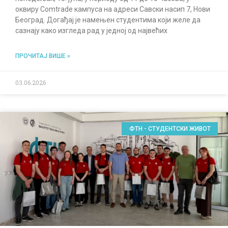
оквиру Comtrade кампуса на адреси Савски насип 7, Нови
Београд. Догађај је намењен студентима који желе да
сазнају како изгледа рад у једној од највећих
ПРОЧИТАЈ ВИШЕ »
03.06.2026
ФТН - СТУДЕНТСКИ ЖИВОТ