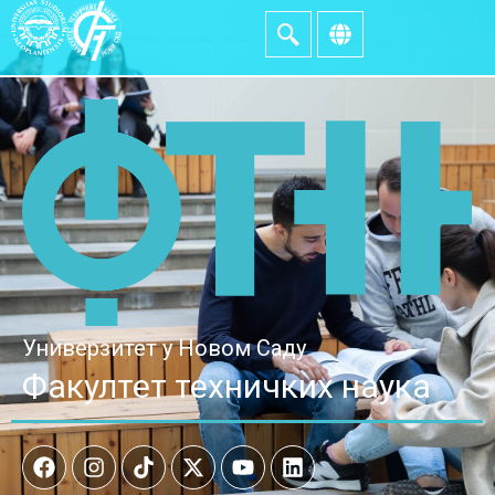
Универзитет у Новом Саду
Факултет техничких наука