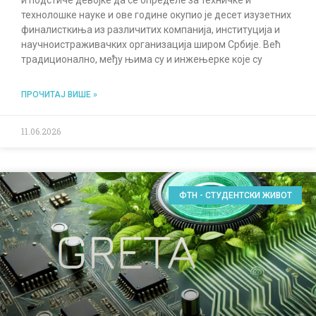
технолошке науке и ове године окупио је десет изузетних
финалисткиња из различитих компанија, институција и
научноистраживачких организација широм Србије. Већ
традиционално, међу њима су и инжењерке које су
ПРОЧИТАЈ ВИШЕ »
11.06.2026
ФТН - СТУДЕНТСКИ ЖИВОТ