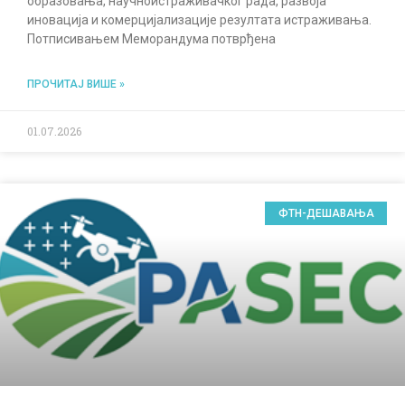
образовања, научноистраживачког рада, развоја
иновација и комерцијализације резултата истраживања.
Потписивањем Меморандума потврђена
ПРОЧИТАЈ ВИШЕ »
01.07.2026
ФТН-ДЕШАВАЊА