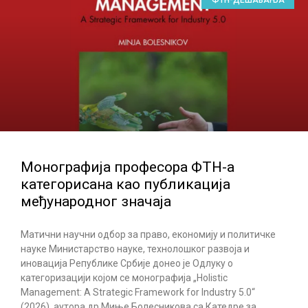
ФТН-ДЕШАВАЊА
Монографија професора ФТН-а
категорисана као публикација
међународног значаја
Матични научни одбор за право, економију и политичке
науке Министарство науке, технолошког развоја и
иновација Републике Србије донео је Одлуку о
категоризацији којом се монографија „Holistic
Management: A Strategic Framework for Industry 5.0“
(2026), аутора др Миње Болесникова са Катедре за