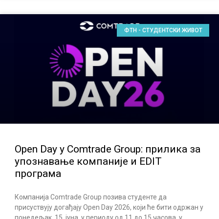
ФТН - СТУДЕНТСКИ ЖИВОТ
Open Day у Comtrade Group: прилика за
упознавање компаније и EDIT
програма
Компанија Comtrade Group позива студенте да
присуствују догађају Open Day 2026, који ће бити одржан у
понедељак, 15. јуна, у периоду од 11 до 15 часова, у