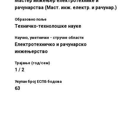
Мастер инжењер електротехнике и
рачунарства (Маст. инж. електр. и рачунар.)
Образовно поље
Техничко-технолошке науке
Научно, уметничке - стручне области
Електротехничко и рачунарско
инжењерство
Трајање (год/сем)
1 / 2
Укупан број ЕСПБ бодова
63