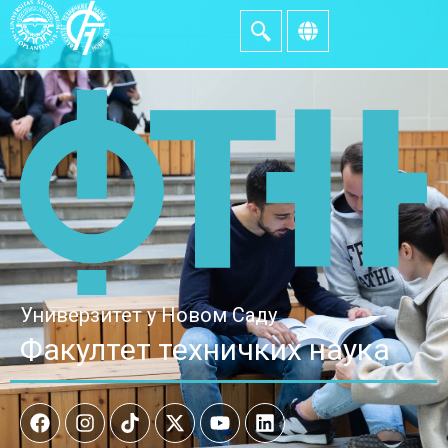
Универзитет у Новом Саду
Факултет техничких наука