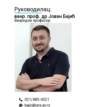
Руководилац:
ванр. проф. др Јован Бајић
Ванредни професор
021/485-4521
bajic@uns.ac.rs