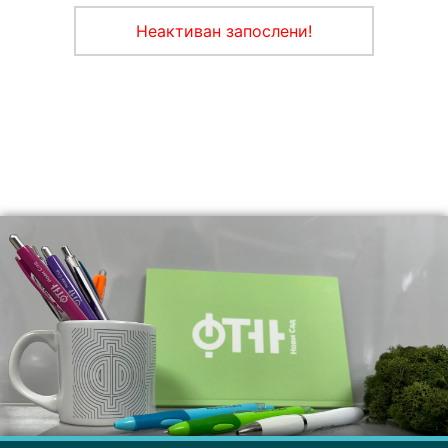
Неактиван запослени!