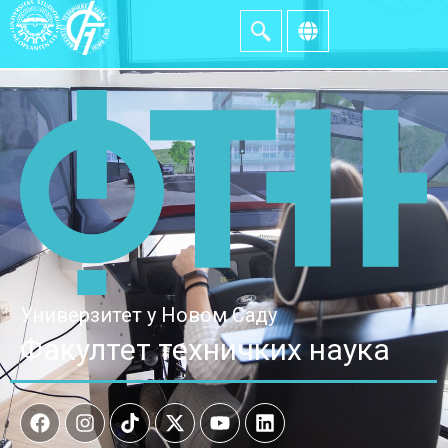
Универзитет у Новом Саду
Факултет техничких наука