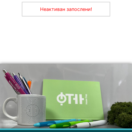
Неактиван запослени!