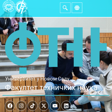
Универзитет у Новом Саду
Факултет техничких наука