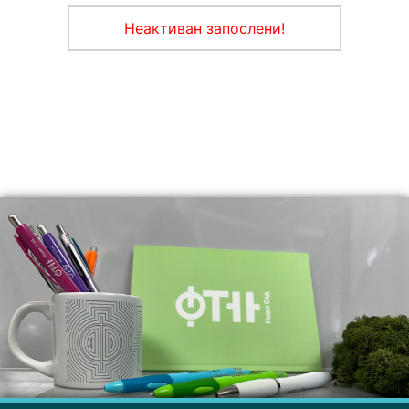
Неактиван запослени!