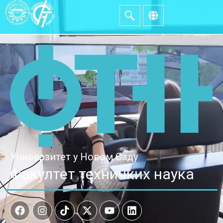
Универзитет у Новом Саду
Факултет техничких наука