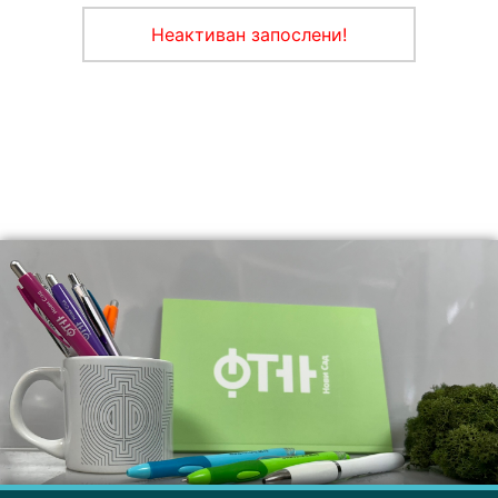
Неактиван запослени!