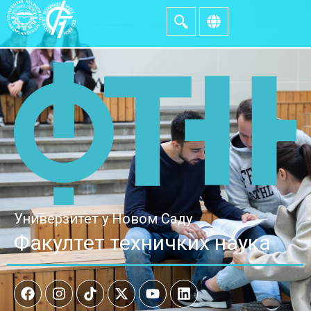
Универзитет у Новом Саду
Факултет техничких наука