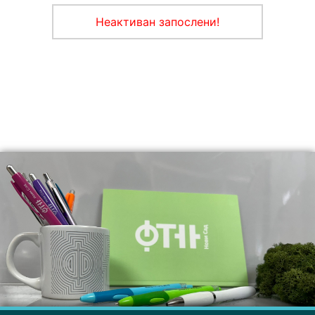
Неактиван запослени!