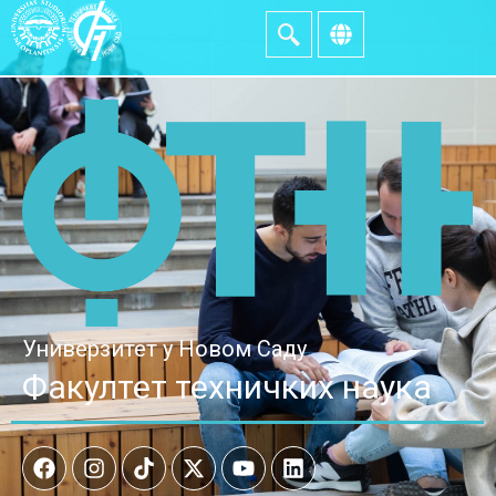
Универзитет у Новом Саду
Факултет техничких наука