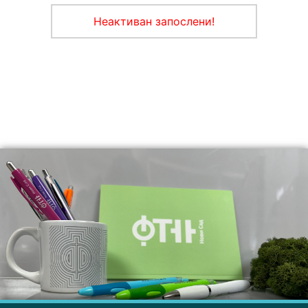
Неактиван запослени!