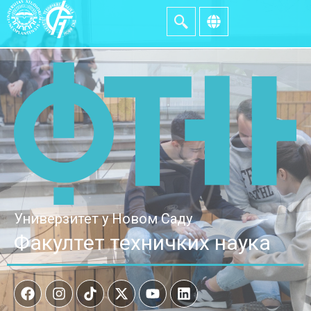
Универзитет у Новом Саду
Факултет техничких наука