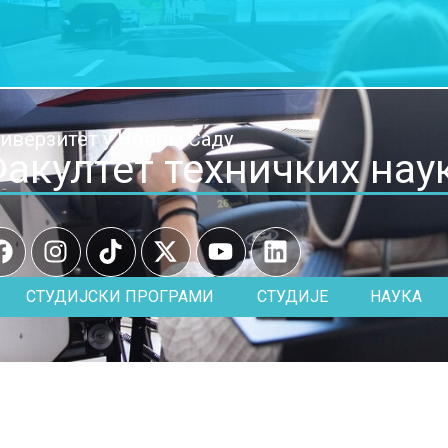
иверзитет у Новом Саду
акултет техничких нау
СТУДИЈСКИ ПРОГРАМИ
СТУДИЈЕ
НАУКА