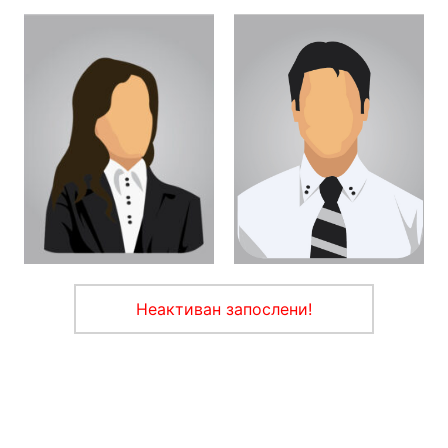
Неактиван запослени!