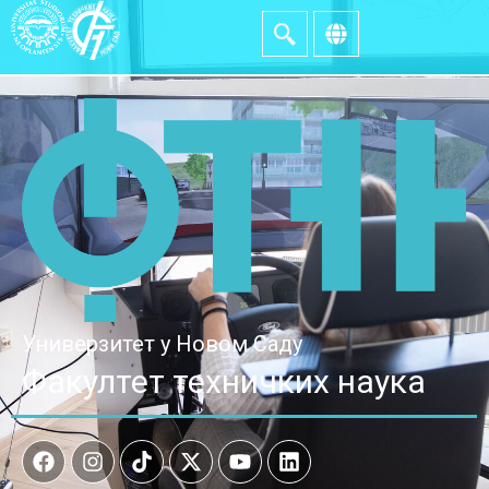
Универзитет у Новом Саду
Факултет техничких наука