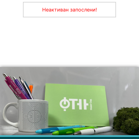
Неактиван запослени!