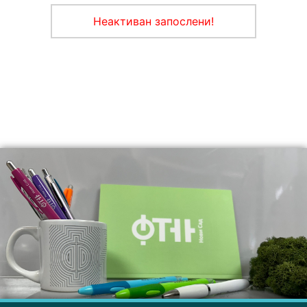
Неактиван запослени!