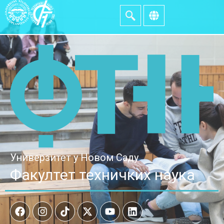
Универзитет у Новом Саду
Факултет техничких наука