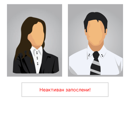
Неактиван запослени!