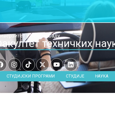
иверзитет у Новом Саду
акултет техничких нау
СТУДИЈСКИ ПРОГРАМИ
СТУДИЈЕ
НАУКА