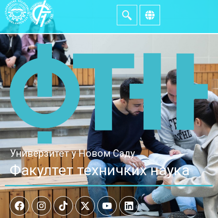
Универзитет у Новом Саду
Факултет техничких наука