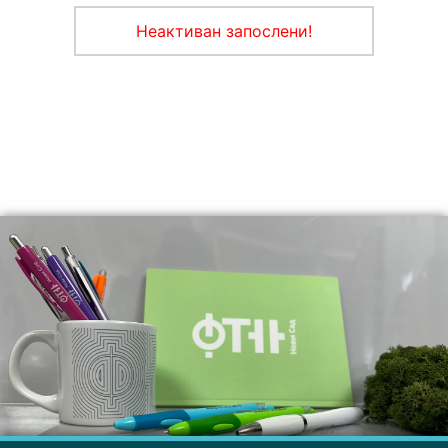
Неактиван запослени!