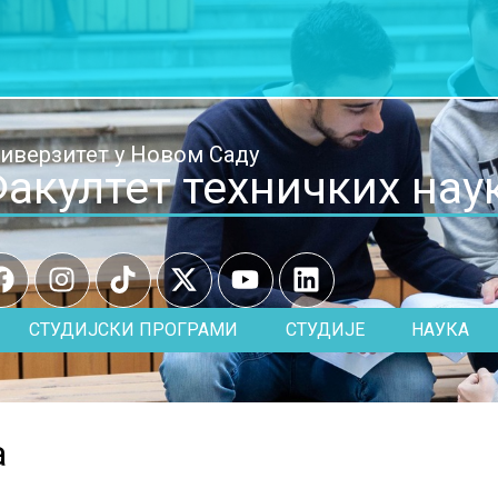
иверзитет у Новом Саду
акултет техничких нау
СТУДИЈСКИ ПРОГРАМИ
СТУДИЈЕ
НАУКА
а