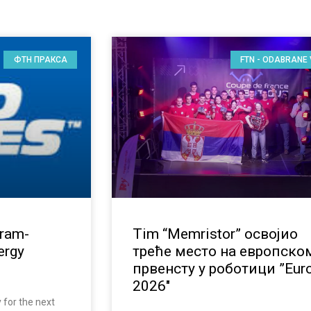
ФТН ПРАКСА
FTN - ODABRANE 
gram-
Tim “Memristor” освојио
ergy
треће место на европско
првенсту у роботици ”Eur
2026″
 for the next