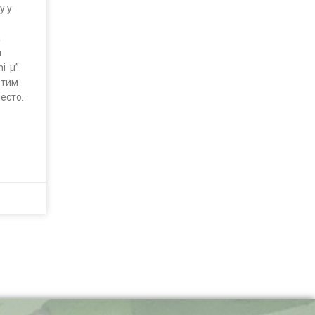
у у
а
м
ni µ”.
 тим
место.