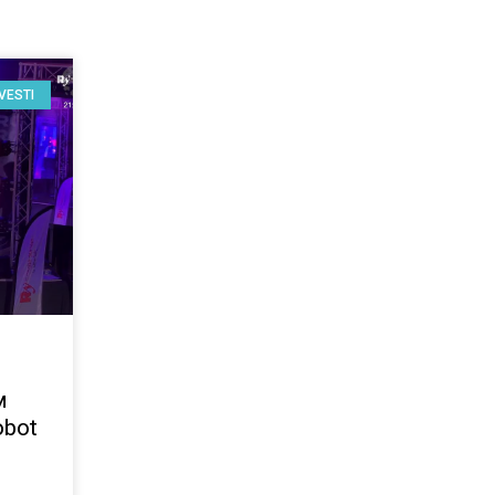
VESTI
м
obot