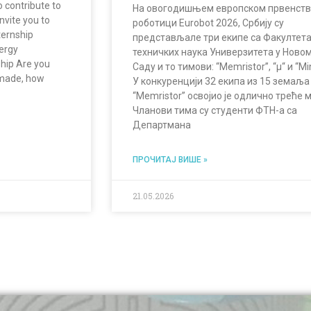
o contribute to
На овогодишњем европском првенств
nvite you to
роботици Eurobot 2026, Србију су
ternship
представљале три екипе са Факултет
ergy
техничких наука Универзитета у Ново
hip Are you
Саду и то тимови: “Memristor”, “µ“ и “Mi
 made, how
У конкуренцији 32 екипа из 15 земаља
“Memristor” освојио је одлично треће 
Чланови тима су студенти ФТН-а са
Департмана
ПРОЧИТАЈ ВИШЕ »
21.05.2026