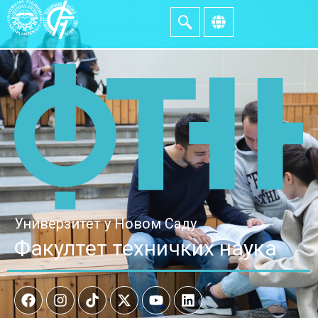
Универзитет у Новом Саду
Факултет техничких наука