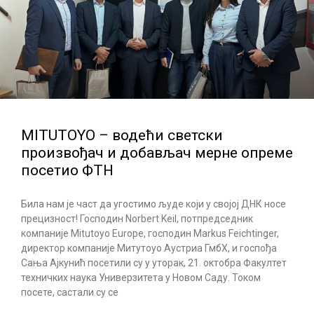
MITUTOYO – водећи светски
произвођач и добављач мерне опреме
посетио ФТН
Била нам је част да угостимо људе који у својој ДНК носе
прецизност! Господин Norbert Keil, потпредседник
компаније Mitutoyo Europe, господин Markus Feichtinger,
директор компаније Митутоyо Аустриа ГмбХ, и госпођа
Сања Ајкунић посетили су у уторак, 21. октобра Факултет
техничких наука Универзитета у Новом Саду. Током
посете, састали су се