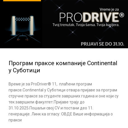
Програм праксе компаније Continental
у Суботици
Време је за ProDriver® 11, плаћени програм
праксе.Continental у Суботици отвара пријаве за програм
стручне праксе за студенте завршних година и оне који су
тек завршили факултет.Пријаве трају до
31.10.2025.Пошаљи свој CV и постани део 11.
генерације. Линк ка огласу: ОВДЕ Више информација о
пракси