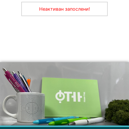
Неактиван запослени!