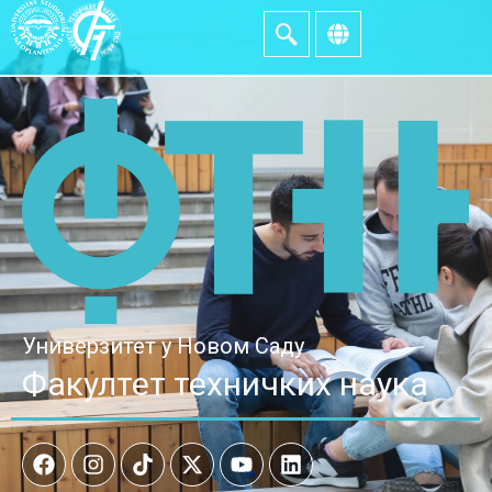
Универзитет у Новом Саду
Факултет техничких наука