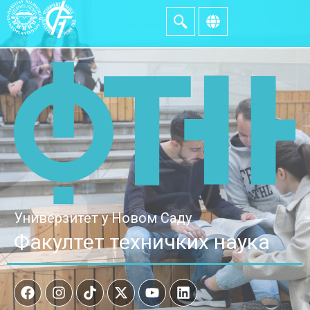
Универзитет у Новом Саду
Факултет техничких наука