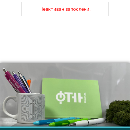
Неактиван запослени!