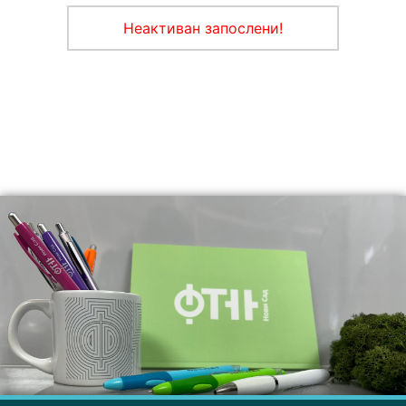
Неактиван запослени!