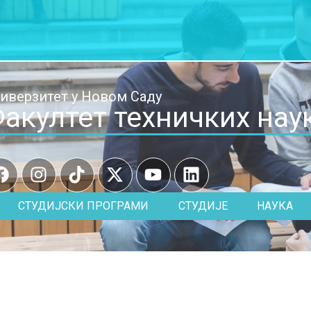
иверзитет у Новом Саду
акултет техничких нау
СТУДИЈСКИ ПРОГРАМИ
СТУДИЈЕ
НАУКА