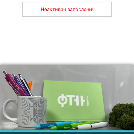
Неактиван запослени!