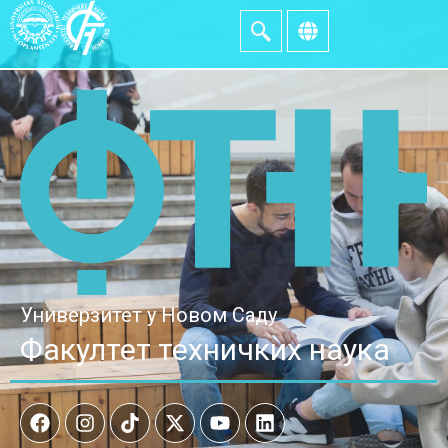
Универзитет у Новом Саду
Факултет техничких наука