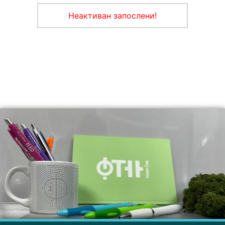
Неактиван запослени!