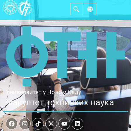
Универзитет у Новом Саду
Факултет техничких наука