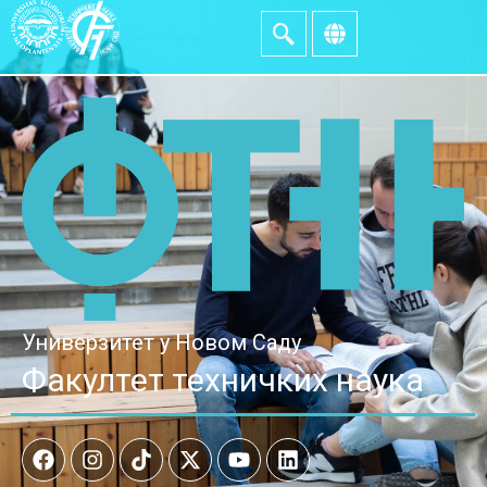
Универзитет у Новом Саду
Факултет техничких наука