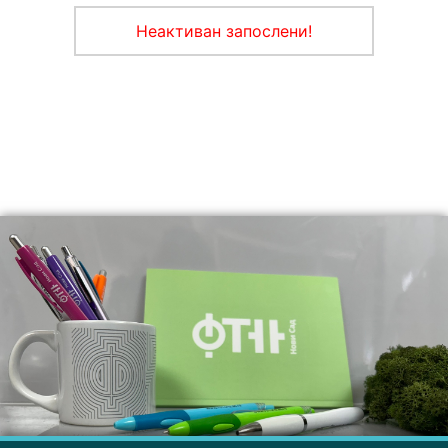
Неактиван запослени!