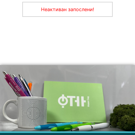
Неактиван запослени!