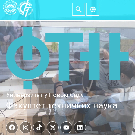
Универзитет у Новом Саду
Факултет техничких наука