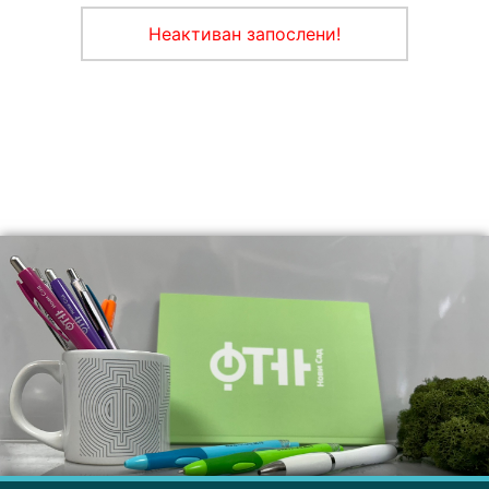
Неактиван запослени!