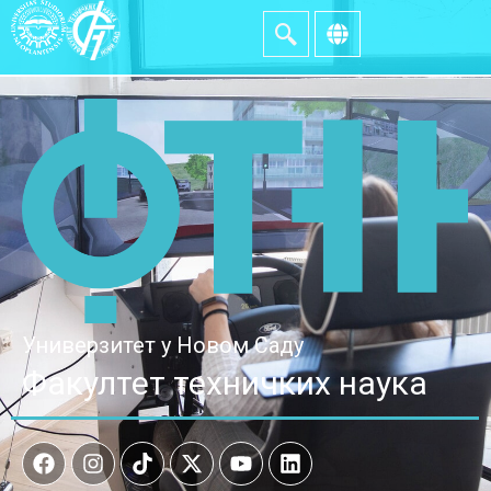
Универзитет у Новом Саду
Факултет техничких наука