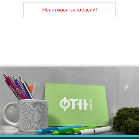
Неактиван запослени!