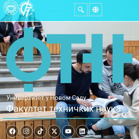
Универзитет у Новом Саду
Факултет техничких наука