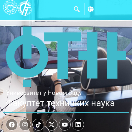
Универзитет у Новом Саду
Факултет техничких наука