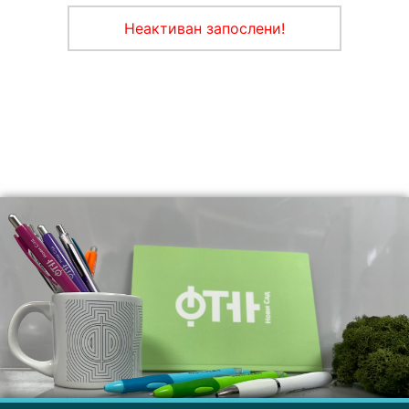
Неактиван запослени!